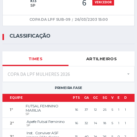
6
K13
SP
COPA DA LPF SUB-09
/
26/03/2203 15:00
CLASSIFICAÇÃO
TIMES
ARTILHEIROS
PRIMEIRA FASE
EQUIPE
PTS
GA
GC
SG
V
E
D
FUTSAL FEMININO 
1
º
16
37
12
25
5
1
1
MARILIA
SP
Apefe Futsal Feminino 
2
º
16
32
14
18
5
1
1
SP
Inst.  Conviver ASF 
3
º
15
40
14
26
5
0
2