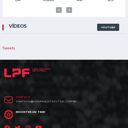
DIA
HORAS
MIN
SEG
VÍDEOS
YOUTUBE
Tweets
CONTATO
CONTATO@LIGAPAULISTAFUTSAL.COM.BR
ENCONTRE UM TIME!