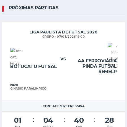
PRÓXIMAS PARTIDAS
LIGA PAULISTA DE FUTSAL 2026
GRUPO
-
07/08/2026 19:00
VS
AA FERROVIÁRIA
TE
PINDA FUTSAL
DR
BOTUCATU FUTSAL
SEMELP
20:0
ALAO
19:00
GINÁSIO PARALIMPICO
CONTAGEM REGRESSIVA
01
04
40
28