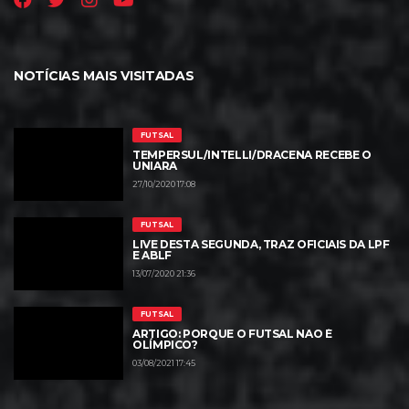
NOTÍCIAS MAIS VISITADAS
FUTSAL
TEMPERSUL/INTELLI/DRACENA RECEBE O
UNIARA
27/10/2020 17:08
FUTSAL
LIVE DESTA SEGUNDA, TRAZ OFICIAIS DA LPF
E ABLF
13/07/2020 21:36
FUTSAL
ARTIGO: PORQUE O FUTSAL NÃO É
OLÍMPICO?
03/08/2021 17:45