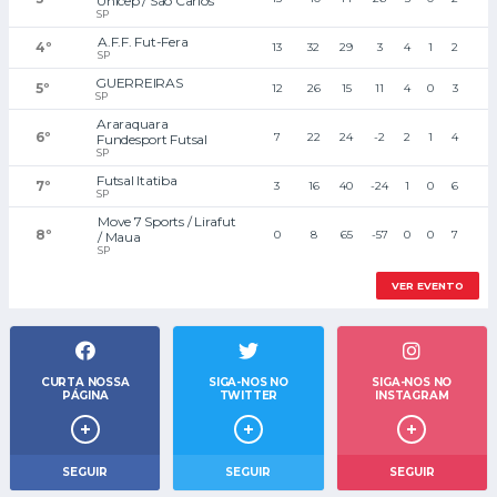
Unicep / São Carlos
SP
A.F.F. Fut-Fera
4
º
13
32
29
3
4
1
2
SP
GUERREIRAS
5
º
12
26
15
11
4
0
3
SP
Araraquara 
6
º
7
22
24
-2
2
1
4
Fundesport Futsal
SP
Futsal Itatiba
7
º
3
16
40
-24
1
0
6
SP
Move 7 Sports / Lirafut 
8
º
0
8
65
-57
0
0
7
/ Maua
SP
VER EVENTO
CURTA NOSSA
SIGA-NOS NO
SIGA-NOS NO
PÁGINA
TWITTER
INSTAGRAM
SEGUIR
SEGUIR
SEGUIR