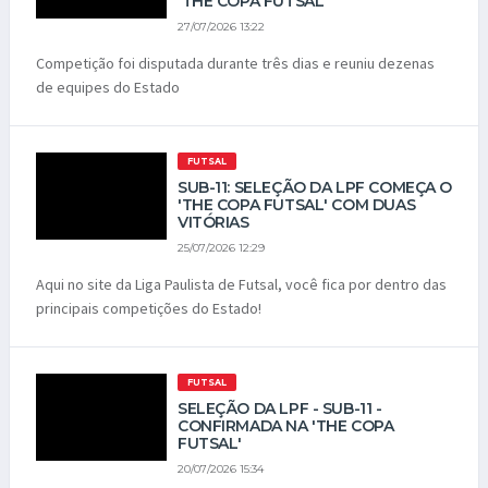
'THE COPA FUTSAL'
27/07/2026 13:22
Competição foi disputada durante três dias e reuniu dezenas
de equipes do Estado
FUTSAL
SUB-11: SELEÇÃO DA LPF COMEÇA O
'THE COPA FUTSAL' COM DUAS
VITÓRIAS
25/07/2026 12:29
Aqui no site da Liga Paulista de Futsal, você fica por dentro das
principais competições do Estado!
FUTSAL
SELEÇÃO DA LPF - SUB-11 -
CONFIRMADA NA 'THE COPA
FUTSAL'
20/07/2026 15:34