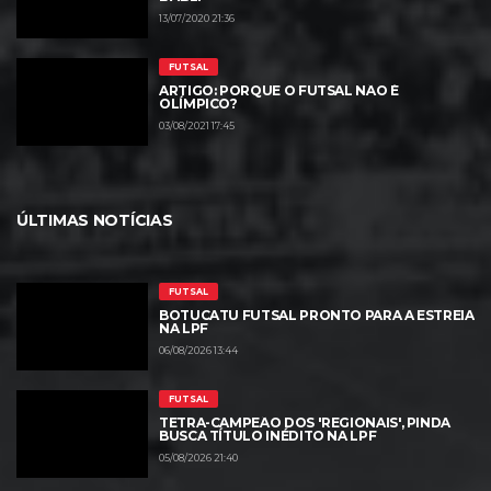
13/07/2020 21:36
FUTSAL
ARTIGO: PORQUE O FUTSAL NÃO É
OLÍMPICO?
03/08/2021 17:45
ÚLTIMAS NOTÍCIAS
FUTSAL
BOTUCATU FUTSAL PRONTO PARA A ESTREIA
NA LPF
06/08/2026 13:44
FUTSAL
TETRA-CAMPEÃO DOS 'REGIONAIS', PINDA
BUSCA TÍTULO INÉDITO NA LPF
05/08/2026 21:40